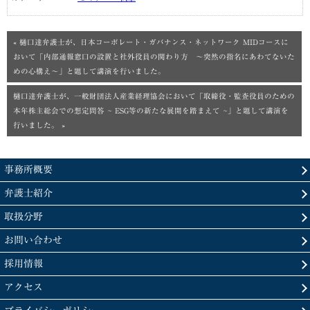
« 樋口達弁護士が、日本コーポレート・ガバナンス・ネットワーク MIDコースに
おいて「内部通報窓口の設置と社外役員の関わり方 ～突然の指名にあわてないた
めの心構え～」と題して講演を行いました。
樋口達弁護士が、一般財団法人産業経理協会において「取締役・監査役員のための
本年株主総会での想定問答 ~ ESG等の新たな展開を踏まえて ~」と題して講演を
行いました。 »
事務所概要
弁護士紹介
取扱分野
お問い合わせ
採用情報
アクセス