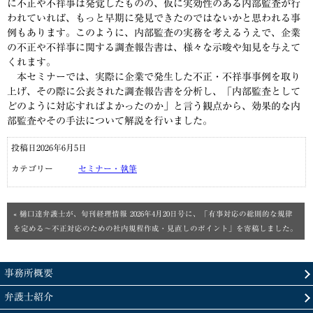
に不正や不祥事は発覚したものの、仮に実効性のある内部監査が行
われていれば、もっと早期に発見できたのではないかと思われる事
例もあります。このように、内部監査の実務を考えるうえで、企業
の不正や不祥事に関する調査報告書は、様々な示唆や知見を与えて
くれます。
本セミナーでは、実際に企業で発生した不正・不祥事事例を取り
上げ、その際に公表された調査報告書を分析し、「内部監査として
どのように対応すればよかったのか」と言う観点から、効果的な内
部監査やその手法について解説を行いました。
投稿日2026年6月5日
カテゴリー
セミナー・執筆
« 樋口達弁護士が、旬刊経理情報 2026年4月20日号に、「有事対応の総則的な規律
を定める～不正対応のための社内規程作成・見直しのポイント」を寄稿しました。
事務所概要
弁護士紹介