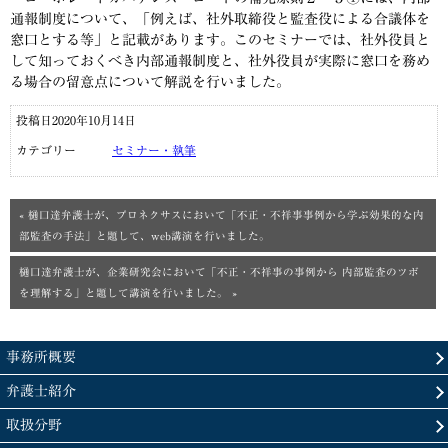
通報制度について、「例えば、社外取締役と監査役による合議体を
窓口とする等」と記載があります。このセミナーでは、社外役員と
して知っておくべき内部通報制度と、社外役員が実際に窓口を務め
る場合の留意点について解説を行いました。
投稿日2020年10月14日
カテゴリー
セミナー・執筆
« 樋口達弁護士が、プロネクサスにおいて「不正・不祥事事例から学ぶ効果的な内
部監査の手法」と題して、web講演を行いました。
樋口達弁護士が、企業研究会において「不正・不祥事の事例から 内部監査のツボ
を理解する」と題して講演を行いました。 »
事務所概要
弁護士紹介
取扱分野