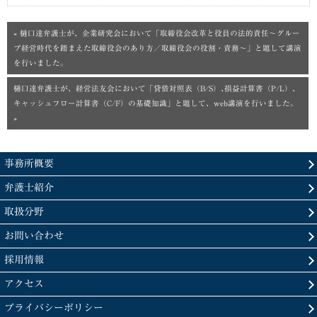
« 樋口達弁護士が、企業研究会において「取締役会改革と役員の法的責任～グルー
プ経営時代を踏まえた取締役会のあり方／取締役会の役割・責務～」と題して講演
を行いました。
樋口達弁護士が、経営法友会において「貸借対照表（B/S）､損益計算書（P/L）､
キャッシュフロー計算書（C/F）の基礎知識」と題して、web講演を行いました。
»
事務所概要
弁護士紹介
取扱分野
お問い合わせ
採用情報
アクセス
プライバシーポリシー