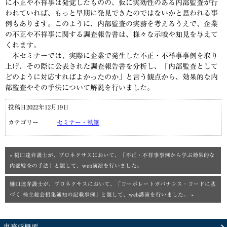
に不正や不祥事は発覚したものの、仮に実効性のある内部監査が行
われていれば、もっと早期に発見できたのではないかと思われる事
例もあります。このように、内部監査の実務を考えるうえで、企業
の不正や不祥事に関する調査報告書は、様々な示唆や知見を与えて
くれます。
本セミナーでは、実際に企業で発生した不正・不祥事事例を取り
上げ、その際に公表された調査報告書を分析し、「内部監査として
どのように対応すればよかったのか」と言う観点から、効果的な内
部監査やその手法について解説を行いました。
投稿日2022年12月19日
カテゴリー
セミナー・執筆
« 樋口達弁護士が、プロネクサスにおいて、「不正・不祥事事例から学ぶ効果的な
内部監査の手法」と題して、web講演を行いました。
樋口達弁護士が、プロネクサスにおいて、「コーポレートガバナンス・コードに基
づく 株主総会招集通知の記載事例」と題して、web講演を行いました。 »