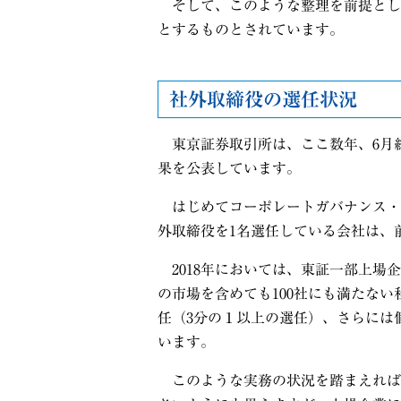
そして、このような整理を前提とし
とするものとされています。
社外取締役の選任状況
東京証券取引所は、ここ数年、6月
果を公表しています。
はじめてコーポレートガバナンス・
外取締役を
1
名選任している会社は、
2018
年においては、東証一部上場企
の市場を含めても
100
社にも満たない
任（
3
分の１以上の選任）、さらには
います。
このような実務の状況を踏まえれば