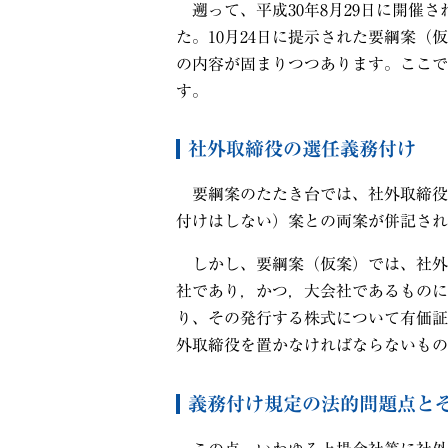
遡って、平成
30
年
8
月
29
日に開催さ
た。
10
月
24
日に提示された要綱案（仮
の内容が固まりつつあります。ここで
す。
社外取締役の選任義務付け
要綱案のたたき台では、社外取締役
付けはしない）案との両案が併記され
しかし、要綱案（仮案）では、社外
社であり，かつ，大会社であるものに
り、その発行する株式について有価証
外取締役を置かなければならないもの
義務付け規定の法的問題点と