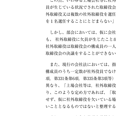
この点、いわゆる上場会社等に社外
員が生じている状況でされた取締役会
外取締役又は複数の社外取締役を選任
を１名選任することにとどまらない」
しかし、部会においては、仮に会社
も、 社外取締役に欠員が生じたこと
社外取締役は取締役会の構成員の一人
取締役会の決議をすることができない
また、現行の会社法においては、指
構成員のうち一定数が社外役員でなけ
項，第
331
条第
6
項，第
335
条第
3
項等）
異なり、「上場会社等は，社外取締役
り、このような定め方であれば、「取
せず、仮に社外取締役を欠いている場
いこととなるものではないと整理する