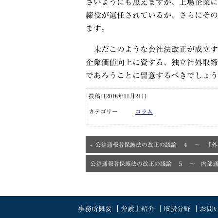
さいようにも思えますが、上場企業に
締役が選任されているか、さらにその
ます。
未だこのような会社法改正が成立す
企業価値向上に資する、独立社外取締
であろうことに留意するべきでしょう
投稿日2018年11月21日
カテゴリー
コラム
« 公益通報者保護法の改正の議論 ４ ～ 「
公益通報者保護法の改正の議論 ５ ～ 内部通
事務所概要
弁護士紹介
取扱分野
お問