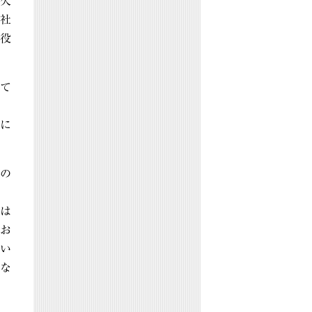
欠
社
役
て
、
に
の
は
お
い
な