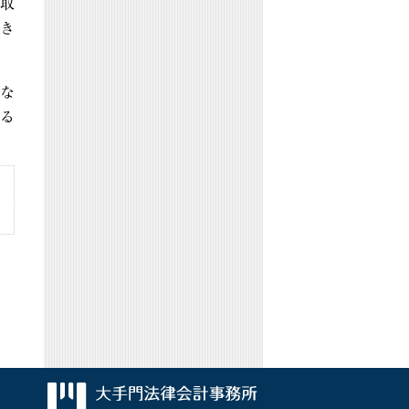
取
き
な
る