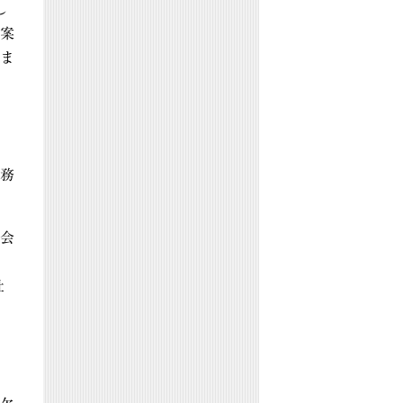
し
案
ま
務
会
社