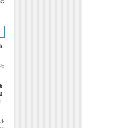
の
結
社
他
選
て
小