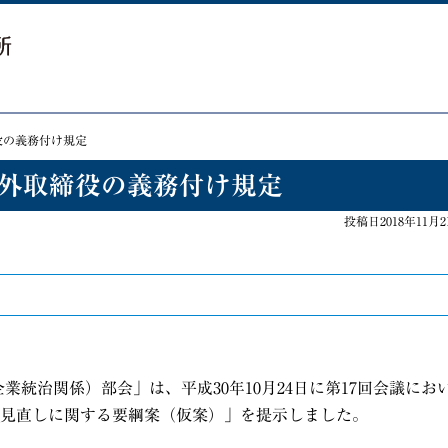
締役の義務付け規定
社外取締役の義務付け規定
投稿日2018年11月2
企業統治関係）部会」は、平成
30
年
10
月
24
日に第
17
回会議にお
見直しに関する要綱案（仮案）」を提示しました。