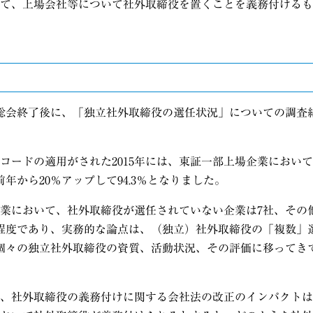
て、上場会社等について社外取締役を置くことを義務付けるも
総会終了後に、「独立社外取締役の選任状況」についての調査
コードの適用がされた
2015
年には、東証一部上場企業において
前年から
20
％アップして
94.3
％となりました。
業において、社外取締役が選任されていない企業は
7
社、その
程度であり、実務的な論点は、（独立）社外取締役の「複数」
個々の独立社外取締役の資質、活動状況、その評価に移ってき
、社外取締役の義務付けに関する会社法の改正のインパクトは