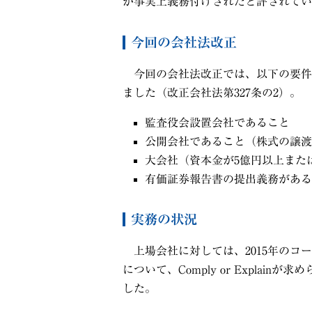
が事実上義務付けされたと評されてい
今回の会社法改正
今回の会社法改正では、以下の要件
ました（改正会社法第327条の2）。
監査役会設置会社であること
公開会社であること（株式の譲渡
大会社（資本金が
5
億円以上また
有価証券報告書の提出義務がある
実務の状況
上場会社に対しては、
2015
年のコー
について、
Comply or Explain
が求め
した。