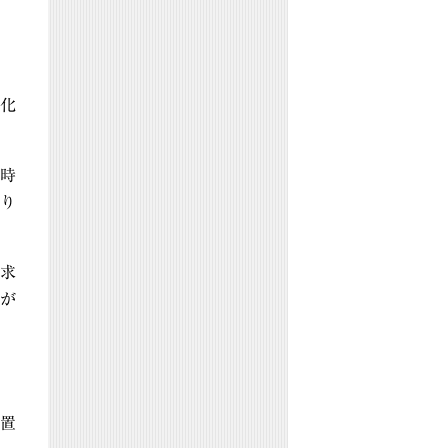
化
時
り
求
が
置