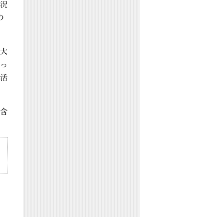
状況
の
大
っ
活
含