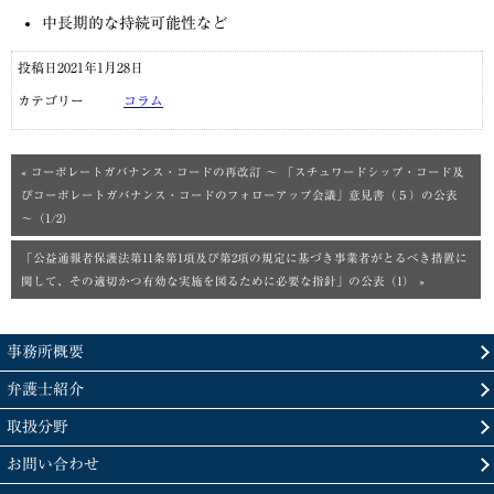
中長期的な持続可能性など
投稿日2021年1月28日
カテゴリー
コラム
« コーポレートガバナンス・コードの再改訂 ～ 「スチュワードシップ・コード及
びコーポレートガバナンス・コードのフォローアップ会議」意見書（５）の公表
～（1/2）
「公益通報者保護法第11条第1項及び第2項の規定に基づき事業者がとるべき措置に
関して、その適切かつ有効な実施を図るために必要な指針」の公表（1） »
事務所概要
弁護士紹介
取扱分野
お問い合わせ